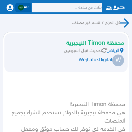
AR
كل الحراج
/
قسم غير مصنف
محفظة Timon النيجيرية
الرياض
تحديث
قبل أسبوعين
W
WejhatukDigital
هي محفظة نيجيرية بالدولار تستخدم للشراء بجميع 
في الخدمة ذي نوفر لك حساب موثق ومفعل 