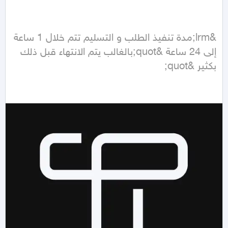
&lrm;مدة تنفيذ الطلب و التسليم تتم خلال 1 ساعة 
إلى 24 ساعة &quot;بالغالب يتم الانتهاء قبل ذلك 
بكثير &quot;