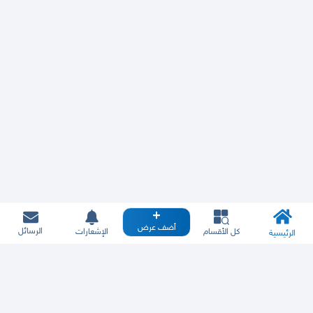
أضف عرض
الرسائل
كل الأقسام
الإشعارات
الرئيسية