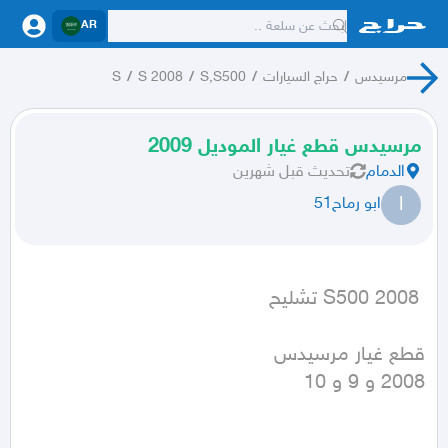
AR
مرسيدس
/
حراج السيارات
/
S,S500
/
S 2008
/
S
مرسيدس قطع غيار الموديل 2009
الدمام
تحديث
قبل شهرين
ا
ابو رماح51
 S500 2008 تشليح
2008 و 9 و 10