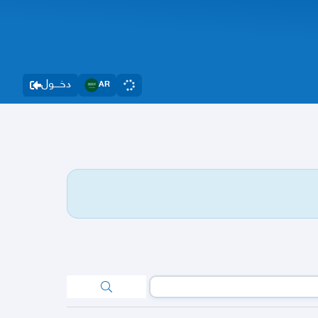
دخــــول
AR