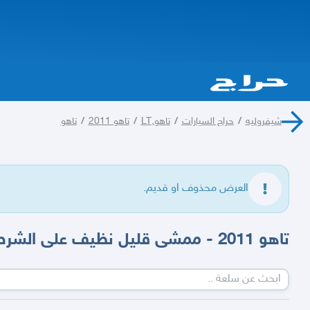
شيفروليه
/
حراج السيارات
/
تاهو,LT
/
تاهو 2011
/
تاهو
العرض محذوف او قديم.
تاهو 2011 - ممشى قليل نظيف على الشرط بودي محركات بلد