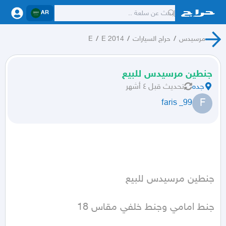
AR
مرسيدس
/
حراج السيارات
/
E 2014
/
E
جنطين مرسيدس للبيع
جده
تحديث
قبل ٤ أشهر
F
faris _99
جنط امامي وجنط خلفي مقاس 18 