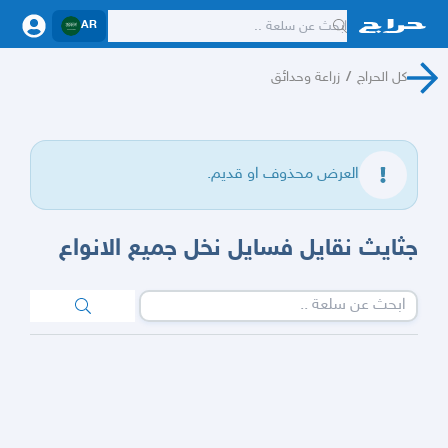
AR
كل الحراج
/
زراعة وحدائق
العرض محذوف او قديم.
جثايث نقايل فسايل نخل جميع الانواع