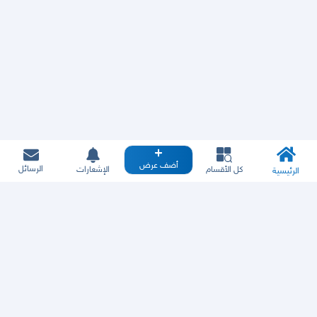
أضف عرض
الرسائل
كل الأقسام
الإشعارات
الرئيسية