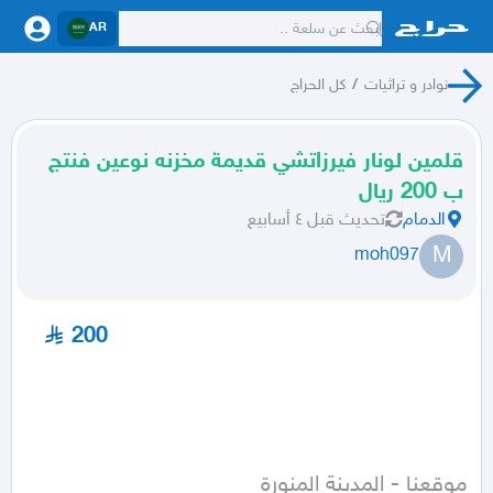
AR
نوادر و تراثيات
/
كل الحراج
قلمين لونار فيرزاتشي قديمة مخزنه نوعين فنتج
ب 200 ريال
الدمام
تحديث
قبل ٤ أسابيع
M
moh097
200