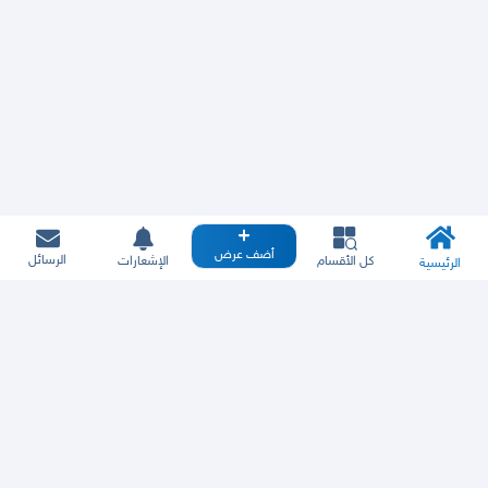
أضف عرض
الرسائل
كل الأقسام
الإشعارات
الرئيسية