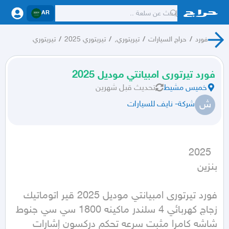
AR
فورد
/
حراج السيارات
/
تيريتوري,
/
تيريتوري 2025
/
تيريتوري
فورد تيرتورى امبيانتي موديل 2025
خميس مشيط
تحديث
قبل شهرين
ش
شركة- نايف للسيارات
بنزين
فورد تيرتورى امبيانتي موديل 2025 قير اتوماتيك 
زجاج كهربائي 4 سلندر ماكينه 1800 سي سي جنوط 
شاشه كامرا مثبت سرعه تحكم دركسون إشارات 