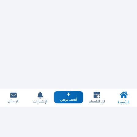
أضف عرض
الرسائل
كل الأقسام
الإشعارات
الرئيسية