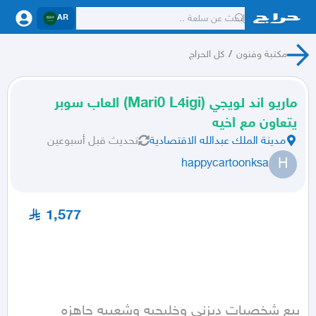
AR
مكتبة وفنون
/
كل الحراج
ماريو اند لويجي (Mari0 L4igi) العاب سوبر
يتعاون مع اخيه
مدينة الملك عبدالله الاقتصادية
تحديث
قبل أسبوعين
H
happycartoonksa
1,577
بيع شخصيات ديزني وخليجيه وشعبيه جاهزه 