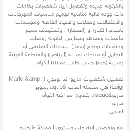
بالكرتونه جديده وتفصيل ازياء شخصيات بخامات 
ذات جوده عاليه مناسبه لجميع مناسبات المهرجانات 
والاحتفالات وحفلات والاعياد الخاصه ومجسمات 
باحجام (الكبار) او (الصغار) ، وتستهدف جميع 
جامعات ومعاهد ومدارس الثانوية روضات 
وحضانات بوضع (شعار) بنشاطك التعليمي أو 
التجاري أو منتجك بمدينة (الرياض) والمنطقة الغربية 
تفصيل شخصيات ماريو أند لويجي (Mario &amp; 
Luigi) هي سلسلة ألعاب &laquo;سوبر 
بيع وتفصيل ازياء على مستوى المملكة والخليج 