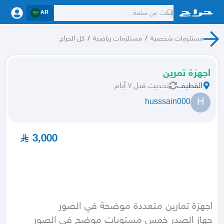
AR
مستلزمات شخصية
/
مستلزمات رياضية
/
كل الحراج
اجهزة تمرين
القطيف
تحديث
قبل ٧ أيام
H
husssain000
3,000