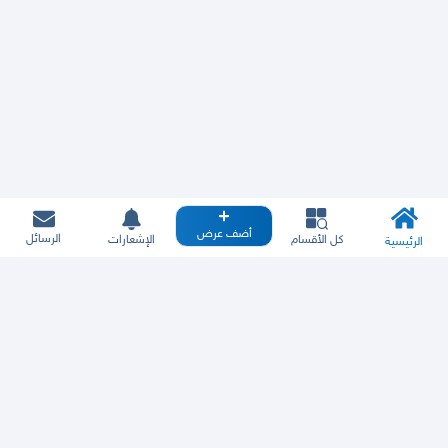
أضف عرض
الرسائل
كل الأقسام
الإشعارات
الرئيسية