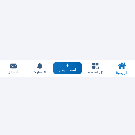
أضف عرض
الرسائل
كل الأقسام
الإشعارات
الرئيسية