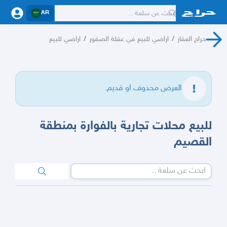
AR
حراج العقار
/
اراضي للبيع في عقلة الصقور
/
اراضي للبيع
العرض محذوف او قديم.
للبيع محلات تجارية بالفوارة بمنطقة
القصيم