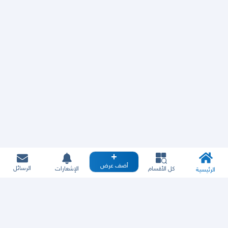
أضف عرض
الرسائل
كل الأقسام
الإشعارات
الرئيسية