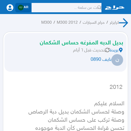
AR
كرايزلر
/
حراج السيارات
/
M300 2012
/
M300
بديل الدبه المفرغه حساس الشكمان
بريدة
تحديث
قبل ٦ أيام
ن
نايف 0890
 2012