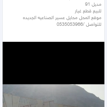
للتواصل /0535053966