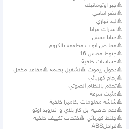
🔺دخول ريموت 🔺تشغيل بصمه 🔺مقاعد مخمل 