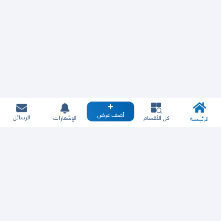
أضف عرض
الرسائل
كل الأقسام
الإشعارات
الرئيسية