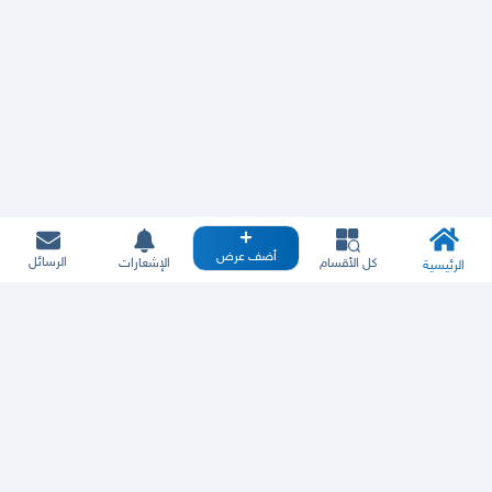
أضف عرض
الرسائل
كل الأقسام
الإشعارات
الرئيسية