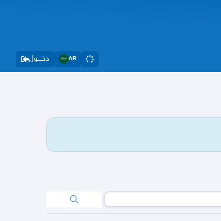
دخــــول
AR