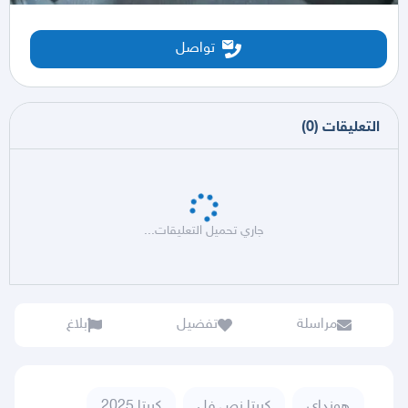
تواصل
التعليقات
(
0
)
جاري تحميل التعليقات...
مراسلة
تفضيل
بلاغ
هونداي
كريتا,نص فل
كريتا 2025