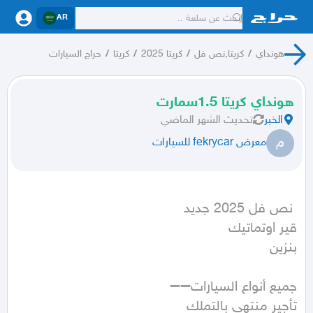
AR
هونداي
/
كريتا,نص فل
/
كريتا 2025
/
كريتا
/
حراج السيارات
هونداي كريتا 1.5سمارت
الخبر
تحديث
الشهر الماضي
م
معرض fekrycar للسيارات
بنزين