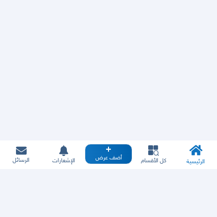
أضف عرض
الرسائل
كل الأقسام
الإشعارات
الرئيسية