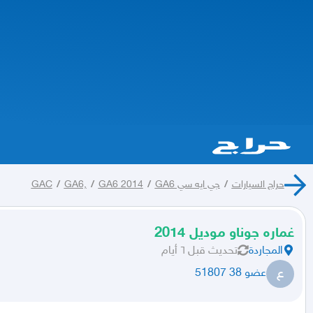
حراج السيارات
/
جي ايه سي GAC
GA6
/
GA6 2014
/
GA6,
/
غماره جوناو موديل 2014
المجاردة
تحديث
قبل ٦ أيام
ع
عضو 38 51807