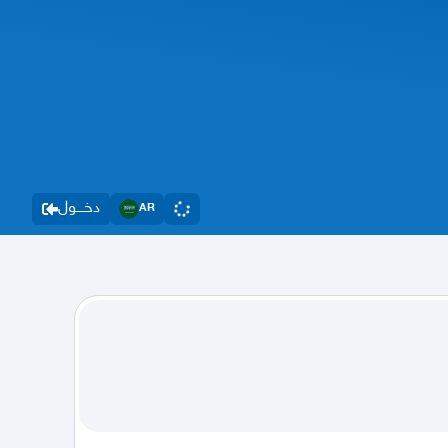
دخــــول
AR