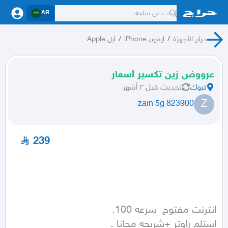
AR
حراج الأجهزة
/
ايفون iPhone
/
ابل Apple
عرووض زين تكسير اسعار
تبوك
تحديث
قبل ٣ أشهر
Z
zain 5g 823900
239