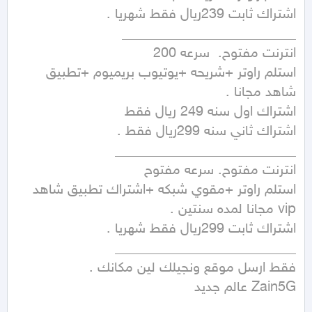
استلم راوتر +شريحه +يوتيوب بريميوم +تطبيق 
استلم راوتر +مقوي شبكه +اشتراك تطبيق شاهد 
Zain5G عالم جديد