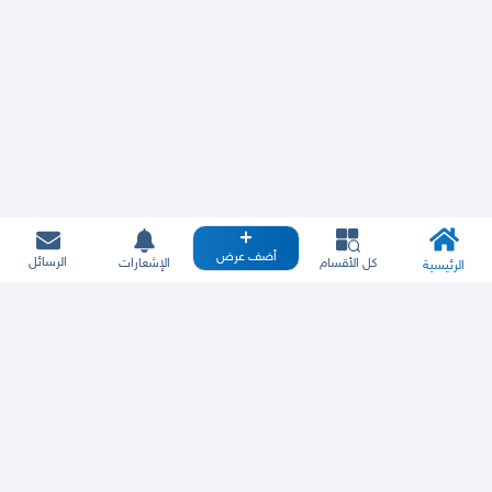
أضف عرض
الرسائل
كل الأقسام
الإشعارات
الرئيسية