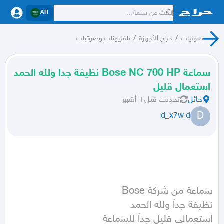
AR
صوتيات
/
حراج الأجهزة
/
تلفزيونات وصوتيات
سماعة Bose NC 700 HP نظيفة جدا ولله الحمد
استعمال قليل
حائل
تحديث
قبل ٦ أشهر
D
d_x7w d