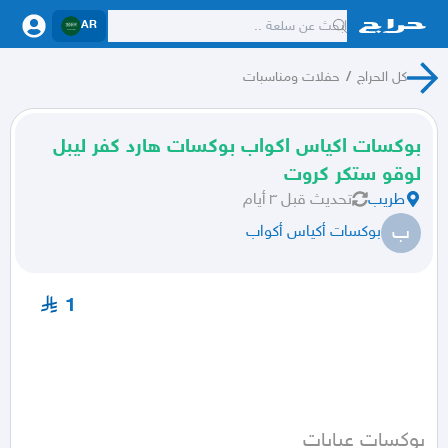
AR
كل الحراج
/
حفلات ومناسبات
بوكسات اكياس اكواب بوكسات هارد كفر ليبل
لوقو ستكر كروت
طريب
تحديث
قبل ٣ أيام
ب
بوكسات أكياس أكواب
1