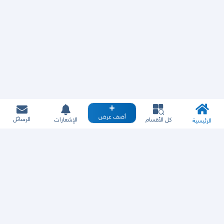
أضف عرض
الرسائل
كل الأقسام
الإشعارات
الرئيسية