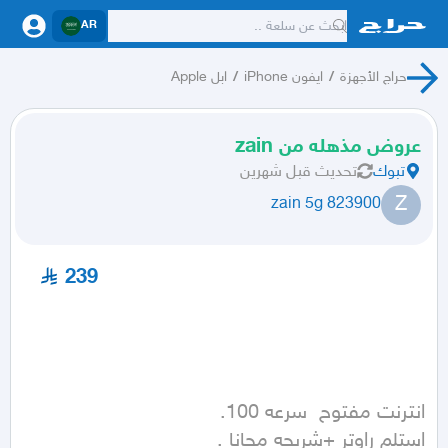
AR
حراج الأجهزة
/
ايفون iPhone
/
ابل Apple
عروض مذهله من zain
تبوك
تحديث
قبل شهرين
Z
zain 5g 823900
239