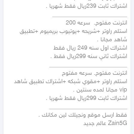
استلم راوتر +شريحه +يوتيوب بريميوم +تطبيق 
استلم راوتر +مقوي شبكه +اشتراك تطبيق شاهد 
Zain5G عالم جديد