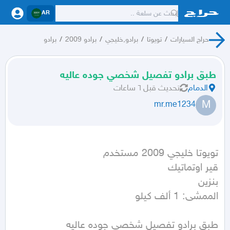
AR
حراج السيارات
/
تويوتا
/
برادو,خليجي
/
برادو 2009
/
برادو
طبق برادو تفصيل شخصي جوده عاليه
الدمام
تحديث
قبل ٦ ساعات
M
mr.me1234
الممشى: 1 ألف كيلو
طبق برادو تفصيل شخصي جوده عاليه