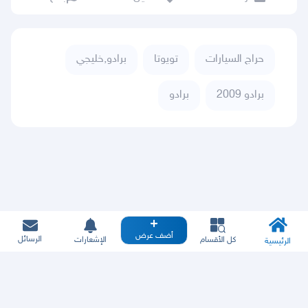
حراج السيارات
تويوتا
برادو,خليجي
برادو 2009
برادو
أضف عرض
الرسائل
كل الأقسام
الإشعارات
الرئيسية