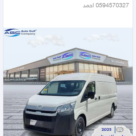
0594570327 احمد