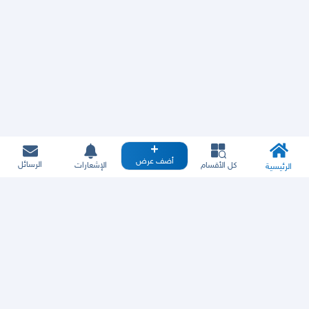
أضف عرض
الرسائل
كل الأقسام
الإشعارات
الرئيسية