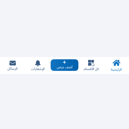
أضف عرض
الرسائل
كل الأقسام
الإشعارات
الرئيسية