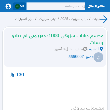
AR
دبابات
/
دباب سوزوكي 2025
/
دباب سوزوكي
/
حراج السيارات
مجسم دبابات سزوكي gxsr1000 وبي ام دبليو
ريسات
القطيف
تحديث
قبل ٥ أشهر
ع
عضو 31 55560
130