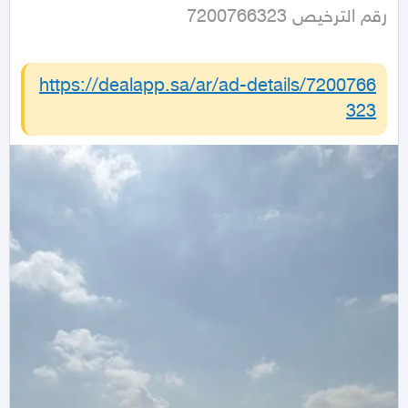
رقم الترخيص 7200766323
https://dealapp.sa/ar/ad-details/
7200766
323