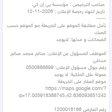
نأمل مطابقة الموقع على الخريطة مع الموقع حسب 
الموظف المسؤول عن الإعلان: صالح محمد صالح 
https://maps.google.com/?
q=17.005918388745,42.636093851242