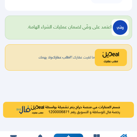
اعتمد على وفّي لضمان عمليات الشراء الهامة.
ما لقيت عقارك؟
اطلب عقارك
ولا يهمك
قسم العقارات في منصة حراج يتم تشغيلة بواسطة
رخصة فال للوساطة و التسويق رقم 1200006871