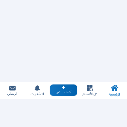
أضف عرض
الرسائل
كل الأقسام
الإشعارات
الرئيسية