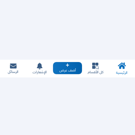
أضف عرض
الرسائل
كل الأقسام
الإشعارات
الرئيسية