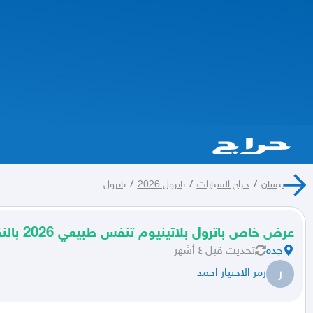
نيسان
/
حراج السيارات
/
باترول 2026
/
باترول
عرض خاص باترول بلاتينيوم تنفس طبيعي 2026 بالنقد والتقسيط
جده
تحديث
قبل ٤ أشهر
ر
رمز الاختيار احمد