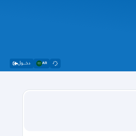
دخــــول
AR