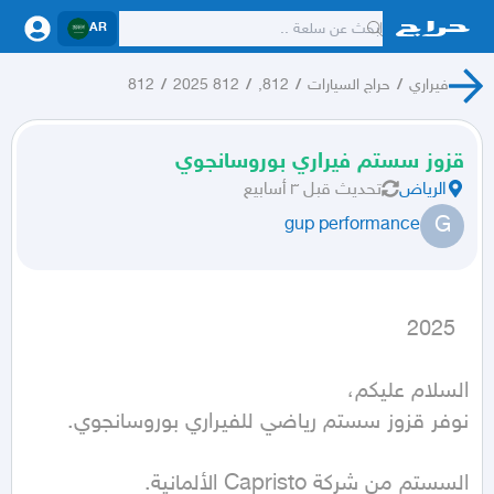
AR
فيراري
/
حراج السيارات
/
812,
/
812 2025
/
812
قزوز سستم فيراري بوروسانجوي
الرياض
تحديث
قبل ٣ أسابيع
G
gup performance
  2025