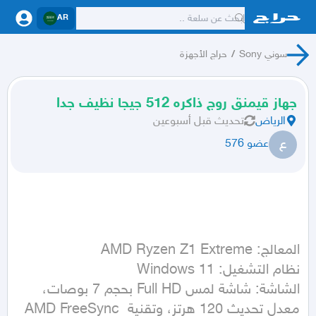
AR
سوني Sony
/
حراج الأجهزة
جهاز قيمنق روج ذاكره 512 جيجا نظيف جدا
الرياض
تحديث
قبل أسبوعين
ع
عضو 576
الشاشة: شاشة لمس Full HD بحجم 7 بوصات، 
معدل تحديث 120 هرتز، وتقنية AMD FreeSync 