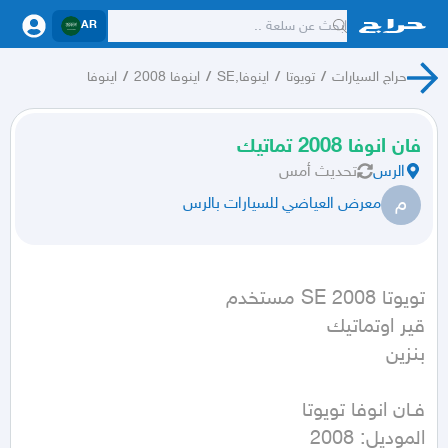
AR
حراج السيارات
/
تويوتا
/
اينوفا,SE
/
اينوفا 2008
/
اينوفا
فان انوفا 2008 تماتيك
الرس
تحديث
أمس
م
معرض العياضي للسيارات بالرس
بنزين