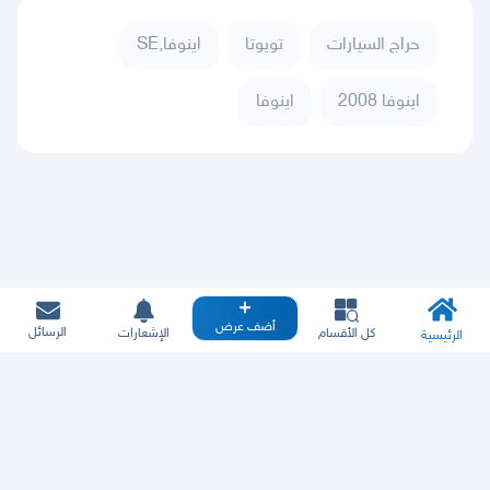
حراج السيارات
تويوتا
اينوفا,SE
اينوفا 2008
اينوفا
أضف عرض
الرسائل
كل الأقسام
الإشعارات
الرئيسية