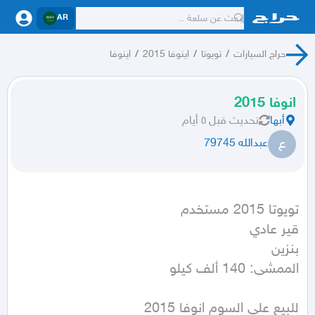
AR
حراج السيارات
/
تويوتا
/
اينوفا 2015
/
اينوفا
انوفا 2015
أبها
تحديث
قبل ٥ أيام
ع
عبدالله 79745
الممشى: 140 ألف كيلو