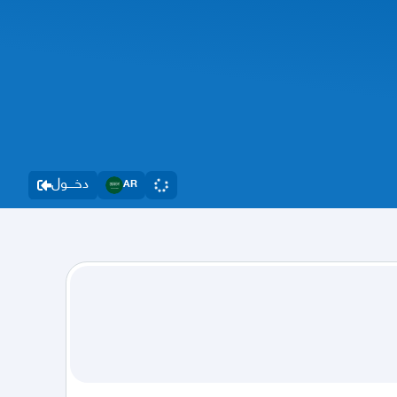
دخــــول
AR