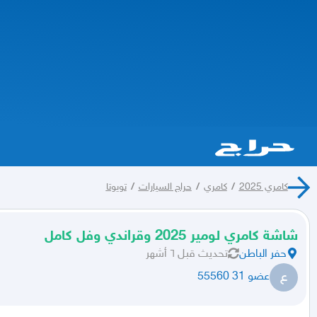
كامري 2025
/
كامري
/
حراج السيارات
/
تويوتا
شاشة كامري لومير 2025 وقراندي وفل كامل
حفر الباطن
تحديث
قبل ٦ أشهر
ع
عضو 31 55560