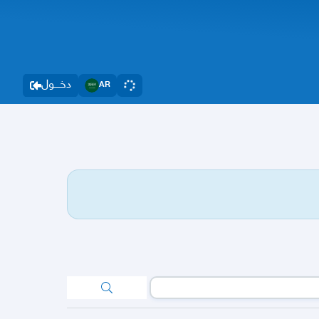
دخــــول
AR