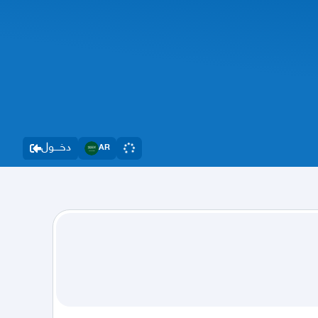
دخــــول
AR