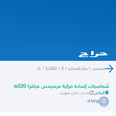
مرسيدس
/
حراج السيارات
/
S
/
S 2002
/
S,
شماسيات إضاءة مراية مرسيدس فياقرا w220
الرياض
تحديث
قبل شهرين
D
d king