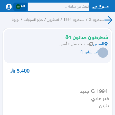
AR
لاندكروزر,G
/
لاندكروزر 1994
/
لاندكروزر
/
حراج السيارات
/
تويوتا
شطرطون صالون 84
العيص
تحديث
قبل ٣ أشهر
ا
ابو شايق fj
5,400
بنزين