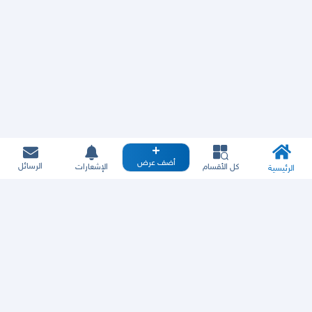
أضف عرض
الرسائل
كل الأقسام
الإشعارات
الرئيسية