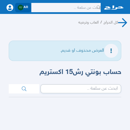
AR
كل الحراج
/
العاب وترفيه
العرض محذوف او قديم.
حساب بونتي رش15 اكستريم