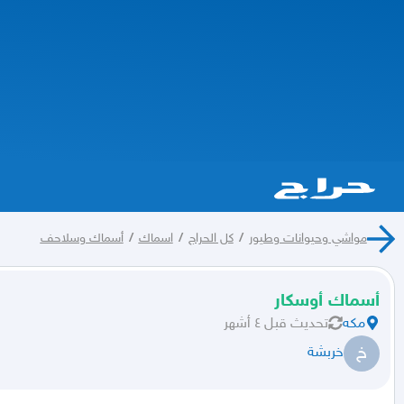
مواشي وحيوانات وطيور
/
كل الحراج
/
اسماك
/
أسماك وسلاحف
أسماك أوسكار
مكه
تحديث
قبل ٤ أشهر
خ
خربشة