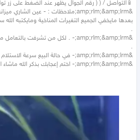
&amp;rlm;&amp;lrm;- اختم إعجابك بذكر الله ماشاء الله تبارك الله
