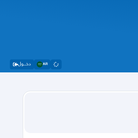
دخــــول
AR