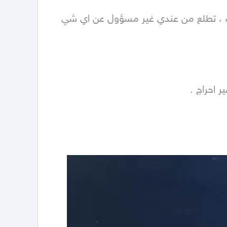
&amp;rlm;&amp;lrm;ملاحظات : - عين الشاري ميزانه قبل الشراء ( قلب الأليف ع راحتك ) ويحق للجميع الشوف ، تطلع من عندي غير مسؤول عن اي شي 