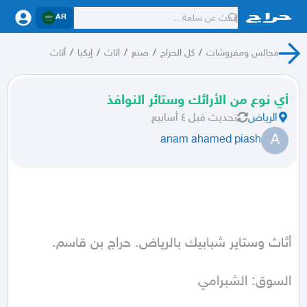
AR
مجالس ومفروشات
/
كل الحراج
/
صنع
/
اثاث
/
إيكيا
/
أثاث
أي نوع من الأرائك وستائر النوافذ
الرياض
تحديث
قبل ٤ أسابيع
A
anam ahamed piash